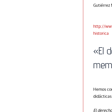
Gutiérrez 
http://ww
historica
«El 
memo
Hemos com
didácticas
El derech