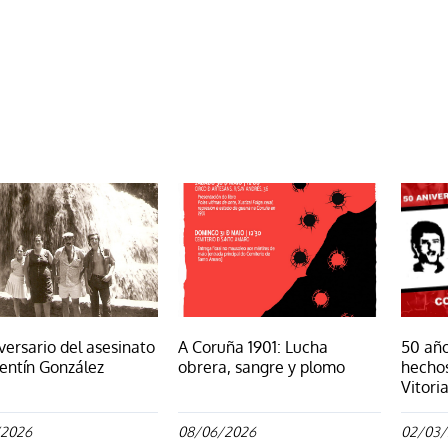
Página
Página
Página
P
versario del asesinato
A Coruña 1901: Lucha
50 año
entín González
obrera, sangre y plomo
hechos
Vitori
/2026
08/06/2026
02/03