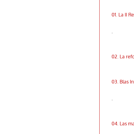
01. La II 
.
02. La ref
03. Blas I
.
04. Las m