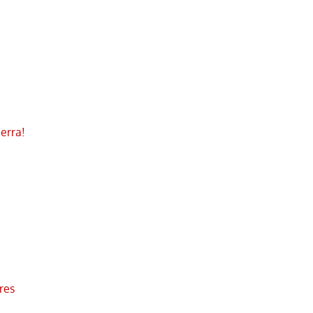
ierra!
res