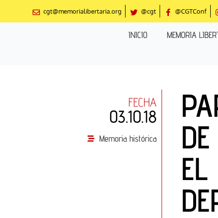
Ir
cgt@memorialibertaria.org
@cgt
@CGTConf
al
contenido
INICIO
MEMORIA LIBER
PA
FECHA
03.10.18
DE
Memoria histórica
EL
DE