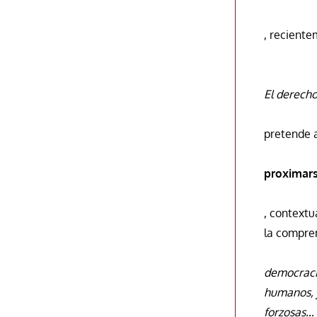
, reciente
El derech
pretende 
proximars
, contextu
la compre
democracia
humanos, j
forzosas…