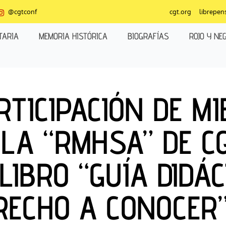
@cgtconf
cgt.org
librepen
TARIA
MEMORIA HISTÓRICA
BIOGRAFÍAS
ROJO Y NE
RTICIPACIÓN DE M
 LA “RMHSA” DE CG
 LIBRO “GUÍA DIDÁC
RECHO A CONOCER”