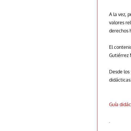
A la vez, 
valores re
derechos h
El conteni
Gutiérrez 
Desde los 
didácticas
Guía didác
.